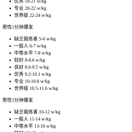
优秀 18-21 w/kg
专业 20-22 w/kg
世界级 22-24 w/kg
男性1分钟爆发
缺乏锻炼者 5-6 w/kg
一般人 6-7 w/kg
中等水平 7-8 w/kg
较好 8-8.6 w/kg
良好 8.6-9.5 w/kg
优秀 9.2-10.1 w/kg
专业 10-10.8 w/kg
世界级 10.5-11.6 w/kg
男性5分钟爆发
缺乏锻炼者 10-12 w/kg
一般人 11-14 w/kg
中等水平 13-16 w/kg