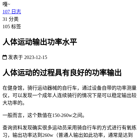
嘎~
107
日志
31
分类
105
标签
人体运动输出功率水平
发表于
2023-12-15
人体运动的过程具有良好的功率输出
在健身馆，骑行运动器械的自行车，通过设备自带的功率测量
仪，可以发现一个成年人连续骑行的情况下是可以稳定输出较
大功率的。
一般而言，这个数值在150-260w之间。
查询资料发现确实很多运动员采用骑自行车的方式进行有氧练
习，输出功率达到260w（普通人输出如此功率，通常是达到