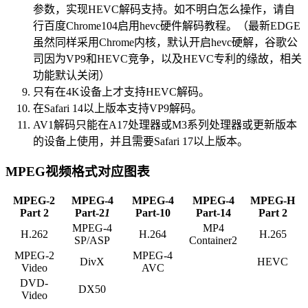
参数，实现HEVC解码支持。如不明白怎么操作，请自
行百度Chrome104启用hevc硬件解码教程。（最新EDGE
虽然同样采用Chrome内核，默认开启hevc硬解，谷歌公
司因为VP9和HEVC竞争，以及HEVC专利的缘故，相关
功能默认关闭）
只有在4K设备上才支持HEVC解码。
在Safari 14以上版本支持VP9解码。
AV1解码只能在A17处理器或M3系列处理器或更新版本
的设备上使用，并且需要Safari 17以上版本。
MPEG视频格式对应图表
MPEG-2
MPEG-4
MPEG-4
MPEG-4
MPEG-H
Part 2
Part-2
1
Part-10
Part-14
Part 2
MPEG-4
MP4
H.262
H.264
H.265
SP/ASP
Container2
MPEG-2
MPEG-4
DivX
HEVC
Video
AVC
DVD-
DX50
Video