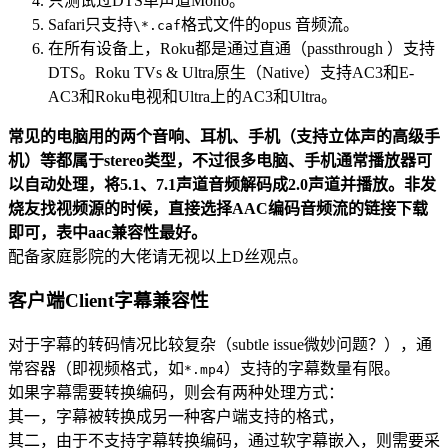
只测试过DTS单声道Mono。
Safari只支持
格式文件的opus 音频流。
\*.caf
在所有设备上，Roku都是通过直通（passthrough ）支持
DTS。Roku TVs & Ultra原生（Native）支持AC3和E-
AC3和Roku电视和Ultra上的AC3和Ultra。
常见的电脑用的两个音响、耳机、手机（支持立体声的高级手
机）等都属于stereo类型，不过很多电脑、手机通常播放器可
以自动处理，将5.1、7.1声道音频解码成2.0声道并播放。非发
烧友找视频源的时候，直接选择AAC编码音频流的链接下载
即可，表中aac兼容性最好。
配备家庭影院的大佬请无视以上D丝观点。
客户端Client字幕兼容性
对于字幕的转码情况比较复杂（subtle issue微妙问题？），通
常容器（即视频格式，如
）支持的字幕数量有限。
*.mp4
如果字幕需要转换编码，则会有两种处理方式：
其一，字幕被转换成另一种客户端支持的格式，
其二，由于不支持字幕转换编码，通过软字幕嵌入，则需要采