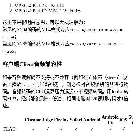
MPEG-4 Part-2 vs Part-10
MPEG-4 Part 17: MP4TT Subtitles
这里不是很明白意思，可以大概理解为：
常见的X264编码的MP4格式对应
MPEG-4/Part-10 = AVC =
；
H.264
常见的X265编码的MP4格式对应
MPEG-H/Part 2 = HEVC =
。
H.265
客户端Client音频兼容性
如果音频编解码不支持或不兼容（例如在立体声（stereo）设
备上播放5.1、7.1声道音频），则必须对音频编解码器进行转
码。音频转码的CPU运算压力远远小于视频转码。用foobar转
码MP3，经常能跑到50+倍速，相同电脑对720视频转码才1倍
速。
Android
Sw
Chrome
Edge
Firefox
Safari
Android
iOS
TV
FLAC
√
√
√
√
√
√
√