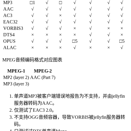
MP3
□1
√
□
√
√
√
√
AAC
√
√
√
√
√
√
√
AC3
√
√
×
√
√
√
√
EAC32
√
√
√
√
√
√
√
VORBIS3
√
√
√
×
√
×
×
DTS4
×
×
×
×
√
√
×
OPUS
√
√
√
□5
√
√
□5
ALAC
×
×
×
√
×
×
√
MPEG音频编码格式对应图表
MPEG-1
MPEG-2
MP2 (layer 2)
AAC (Part 7)
MP3 (layer 3)
单声道MP3被客户端错误地报告为不支持，并由jellyfin
服务器转码为AAC。
仅测试了EAC3 2.0。
不支持OGG音频容器，导致VORBIS被jellyfin服务器转
码。