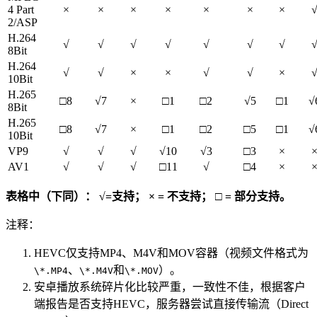
4 Part
×
×
×
×
×
×
×
2/ASP
H.264
√
√
√
√
√
√
√
8Bit
H.264
√
√
×
×
√
√
×
10Bit
H.265
□8
√7
×
□1
□2
√5
□1
√
8Bit
H.265
□8
√7
×
□1
□2
□5
□1
√
10Bit
VP9
√
√
√
√10
√3
□3
×
AV1
√
√
√
□11
√
□4
×
表格中（下同）： √=支持； × = 不支持； □ = 部分支持。
注释：
HEVC仅支持MP4、M4V和MOV容器（视频文件格式为
、
和
）。
\*.MP4
\*.M4V
\*.MOV
安卓播放系统碎片化比较严重，一致性不佳，根据客户
端报告是否支持HEVC，服务器尝试直接传输流（Direct