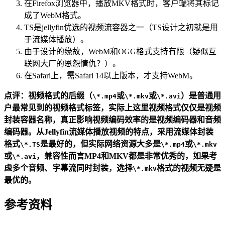
在Firefox浏览器中，播放MKV格式时，客户端将其标记
成了WebM格式。
TS是jellyfin优选的视频流容器之一（TS设计之初就是用
于流媒体播放）。
由于设计的缘故，WebM和OGG格式支持有限（疑似互
联网大厂的恩怨情仇？）。
在Safari上，需Safari 14以上版本，才支持WebM。
点评：视频格式的后缀（
或
或
）是普通用
\*.mp4
\*.mkv
\*.avi
户最常见到的视频格式标签，实际上这里视频格式仅仅是视频
封装容器名称，真正影响视频编码效率的是视频编码器和音频
编码器。从Jellyfin流媒体播放视频的特点，采用流媒体封装
格式
是最好的，但实际网络资源大多是
或
\*.TS
\*.mp4
\*.mkv
或
，兼容性而言MP4和MKV都是非常优秀的，如果考
\*.avi
虑多个音频、字幕流同时封装，选择
格式的视频无疑是
\*.mkv
最优的。
参考资料