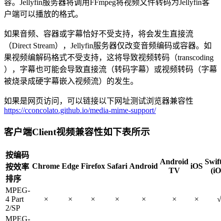
容。Jellyfin服务器将调用FFmpeg将视频文件转码为Jellyfin客
户端可以播放的格式。
如果音频、容器或字幕恰好不受支持，将会发生直接流
（Direct Stream），Jellyfin服务器仅改变音频编码或容器。如
果视频编解码格式不受支持，这将导致视频转码（transcoding
），字幕也可能会导致直接流（转码字幕）或视频转码（字幕
被烧录成硬字幕嵌入视频流）的发生。
如果是网页访问，可以链接以下网址测试浏览器兼容性
https://cconcolato.github.io/media-mime-support/
客户端Client视频兼容性如下表所示
按编码
Android
Swif
Chrome
Edge
Firefox
Safari
Android
iOS
按效率
TV
(iO
排序
MPEG-
4 Part
×
×
×
×
×
×
×
2/SP
MPEG-