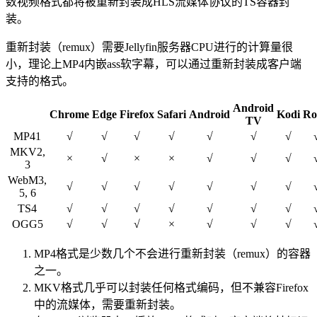
数视频格式都将被重新封装成HLS流媒体协议的TS容器封
装。
重新封装（remux）需要Jellyfin服务器CPU进行的计算量很
小，理论上MP4内嵌ass软字幕，可以通过重新封装成客户端
支持的格式。
Android
Chrome
Edge
Firefox
Safari
Android
Kodi
Ro
TV
MP41
√
√
√
√
√
√
√
MKV2,
×
√
×
×
√
√
√
3
WebM3,
√
√
√
√
√
√
√
5, 6
TS4
√
√
√
√
√
√
√
OGG5
√
√
√
×
√
√
√
MP4格式是少数几个不会进行重新封装（remux）的容器
之一。
MKV格式几乎可以封装任何格式编码，但不兼容Firefox
中的流媒体，需要重新封装。