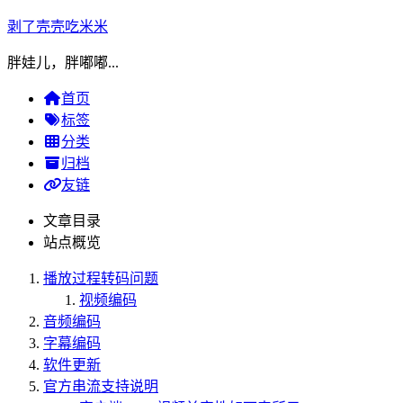
剥了壳壳吃米米
胖娃儿，胖嘟嘟...
首页
标签
分类
归档
友链
文章目录
站点概览
播放过程转码问题
视频编码
音频编码
字幕编码
软件更新
官方串流支持说明