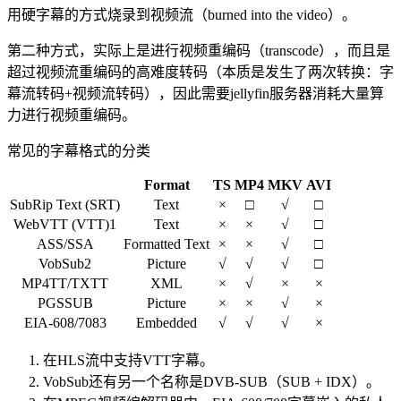
用硬字幕的方式烧录到视频流（burned into the video）。
第二种方式，实际上是进行视频重编码（transcode），而且是
超过视频流重编码的高难度转码（本质是发生了两次转换：字
幕流转码+视频流转码），因此需要jellyfin服务器消耗大量算
力进行视频重编码。
常见的字幕格式的分类
Format
TS
MP4
MKV
AVI
SubRip Text (SRT)
Text
×
□
√
□
WebVTT (VTT)1
Text
×
×
√
□
ASS/SSA
Formatted Text
×
×
√
□
VobSub2
Picture
√
√
√
□
MP4TT/TXTT
XML
×
√
×
×
PGSSUB
Picture
×
×
√
×
EIA-608/7083
Embedded
√
√
√
×
在HLS流中支持VTT字幕。
VobSub还有另一个名称是DVB-SUB（SUB + IDX）。