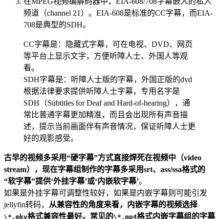
在MPEG视频编解码器中，EIA-608/708字幕嵌入的私人
频道（channel 21）。EIA-608是标准的CC字幕，而EIA-
708是典型的SDH。
CC字幕是：隐藏式字幕，可在电视、DVD、网页
等平台上显示文字，方便听障人士、外国人等观
看。
SDH字幕是：听障人士版的字幕，外国正版的dvd
根据法律要求提供听障人士字幕，专用名字是
SDH（Subtitles for Deaf and Hard-of-hearing），通
常比普通字幕更加精准，而且会出现所有声音描
述，提示当前画面伴有声音情况，保证听障人士更
好的观影感受。
古早的视频多采用“硬字幕”方式直接焊死在视频中（video
stream），现在字幕组制作的字幕多采用srt、ass/ssa格式的
“软字幕”提供‘外挂字幕’或‘内嵌软字幕’
。
如果是外挂字幕可调整性较好，如果是内嵌字幕则可能引发
jellyfin转码，
从兼容性的角度来看，内嵌字幕的视频选择
格式兼容性最好。常见的
格式内嵌字幕组的字幕
\*.mkv
\*.mp4