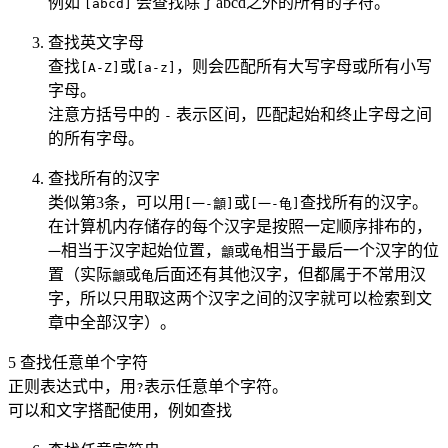
例如
会查找除了abcd之外的所有的字符。
[abcd]
查找英文字母
查找
或
，则会匹配所有大写字母或所有小写
[A-Z]
[a-z]
字母。
注意方括号中的
表示区间，匹配起始和终止字母之间
-
的所有字母。
查找所有的汉字
类似第3条，可以用
或
查找所有的汉字。
[一-龥]
[一-龟]
在计算机内存储存的每个汉字是按照一定顺序排布的，
相当于汉字起始位置，
或
相当于最后一个汉字的位
一
龥
龟
置（实际
或
后面还有其他汉字，但都属于不常用汉
龥
龟
字，所以只用取这两个汉字之间的汉字就可以检索到文
章中全部汉字）。
5 查找任意单个字符
正则表达式中，用
表示任意单个字符。
?
可以和文字搭配使用，例如查找