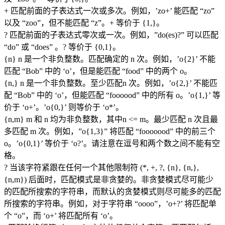
+ 匹配前面的子表达式一次或多次。例如，’zo+’ 能匹配 “zo”
以及 “zoo”，但不能匹配 “z”。+ 等价于 {1,}。
? 匹配前面的子表达式零次或一次。例如，”do(es)?” 可以匹配
“do” 或 “does” 。? 等价于 {0,1}。
{n} n 是一个非负整数。匹配确定的 n 次。例如，’o{2}’ 不能
匹配 “Bob” 中的 ‘o’，但是能匹配 “food” 中的两个 o。
{n,} n 是一个非负整数。至少匹配n 次。例如，’o{2,}’ 不能匹
配 “Bob” 中的 ‘o’，但能匹配 “foooood” 中的所有 o。’o{1,}’ 等
价于 ‘o+’。’o{0,}’ 则等价于 ‘o*’。
{n,m} m 和 n 均为非负整数，其中n <= m。最少匹配 n 次且最
多匹配 m 次。例如，”o{1,3}” 将匹配 “fooooood” 中的前三个
o。’o{0,1}’ 等价于 ‘o?’。请注意在逗号和两个数之间不能有空
格。
? 当该字符紧跟在任何一个其他限制符 (*, +, ?, {n}, {n,},
{n,m}) 后面时，匹配模式是非贪婪的。非贪婪模式尽可能少
的匹配所搜索的字符串，而默认的贪婪模式则尽可能多的匹配
所搜索的字符串。例如，对于字符串 “oooo”，’o+?’ 将匹配单
个 “o”，而 ‘o+’ 将匹配所有 ‘o’。