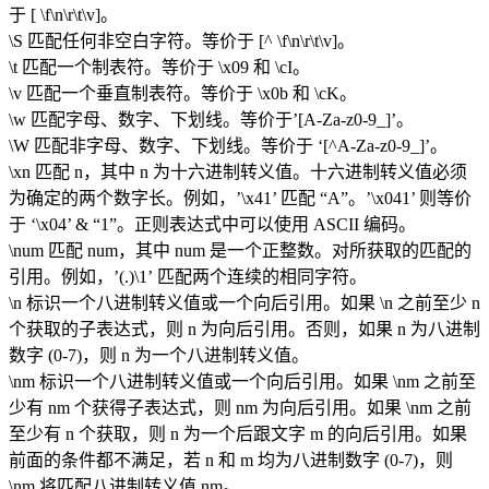
于 [ \f\n\r\t\v]。
\S 匹配任何非空白字符。等价于 [^ \f\n\r\t\v]。
\t 匹配一个制表符。等价于 \x09 和 \cI。
\v 匹配一个垂直制表符。等价于 \x0b 和 \cK。
\w 匹配字母、数字、下划线。等价于’[A-Za-z0-9_]’。
\W 匹配非字母、数字、下划线。等价于 ‘[^A-Za-z0-9_]’。
\xn 匹配 n，其中 n 为十六进制转义值。十六进制转义值必须
为确定的两个数字长。例如，’\x41’ 匹配 “A”。’\x041’ 则等价
于 ‘\x04’ & “1”。正则表达式中可以使用 ASCII 编码。
\num 匹配 num，其中 num 是一个正整数。对所获取的匹配的
引用。例如，’(.)\1’ 匹配两个连续的相同字符。
\n 标识一个八进制转义值或一个向后引用。如果 \n 之前至少 n
个获取的子表达式，则 n 为向后引用。否则，如果 n 为八进制
数字 (0-7)，则 n 为一个八进制转义值。
\nm 标识一个八进制转义值或一个向后引用。如果 \nm 之前至
少有 nm 个获得子表达式，则 nm 为向后引用。如果 \nm 之前
至少有 n 个获取，则 n 为一个后跟文字 m 的向后引用。如果
前面的条件都不满足，若 n 和 m 均为八进制数字 (0-7)，则
\nm 将匹配八进制转义值 nm。