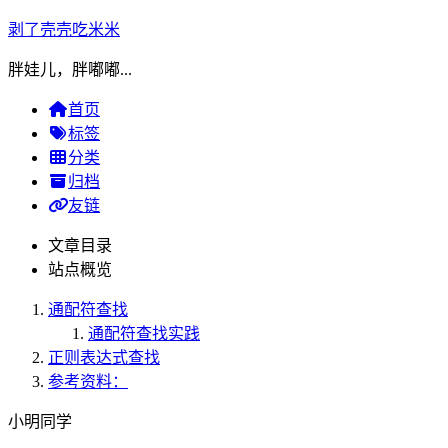
剥了壳壳吃米米
胖娃儿，胖嘟嘟...
首页
标签
分类
归档
友链
文章目录
站点概览
通配符查找
通配符查找实践
正则表达式查找
参考资料：
小明同学