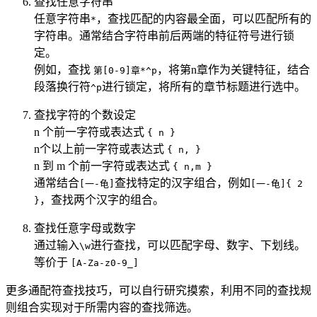
查找任意字符串
任意字符串
，查找匹配的内容最全面，可以匹配所有的
*
字符串。通常结合字符串前后两端的特征符号进行锁
定。
例如，查找
，将第n章作为关键特征，结合
第[0-9]章*^p
段落换行符
进行锁定，将所有的章节标题进行选中。
^p
查找字符的个数设定
n 个前一字符或表达式
{ n }
n个以上前一字符或表达式
{ n, }
n 到 m 个前一字符或表达式
{ n,m }
通常结合
查找特定的汉字组合，例如
[一-龟]
[一-龟]{ 2
，查找两个汉字的组合。
}
查找任意字母或数字
通过输入
进行查找，可以匹配字母、数字、下划线。
\w
等价于
[A-Za-z0-9_]
更多通配符查找技巧，可以自行研究摸索，利用不同的查找规
则组合实现对于所需内容的查找筛选。