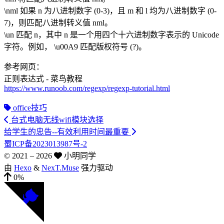
\nml 如果 n 为八进制数字 (0-3)，且 m 和 l 均为八进制数字 (0-
7)，则匹配八进制转义值 nml。
\un 匹配 n，其中 n 是一个用四个十六进制数字表示的 Unicode
字符。例如， \u00A9 匹配版权符号 (?)。
参考网页：
正则表达式 - 菜鸟教程
https://www.runoob.com/regexp/regexp-tutorial.html
office技巧
台式电脑无线wifi模块选择
给学生的忠告--有效利用时间最重要
蜀ICP备2023013987号-2
© 2021 –
2026
小明同学
由
Hexo
&
NexT.Muse
强力驱动
0%