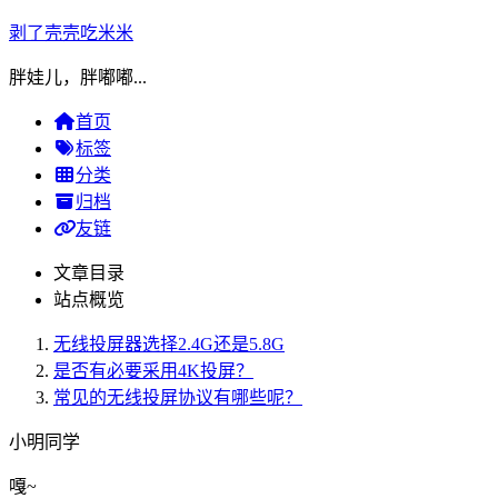
剥了壳壳吃米米
胖娃儿，胖嘟嘟...
首页
标签
分类
归档
友链
文章目录
站点概览
无线投屏器选择2.4G还是5.8G
是否有必要采用4K投屏？
常见的无线投屏协议有哪些呢？
小明同学
嘎~