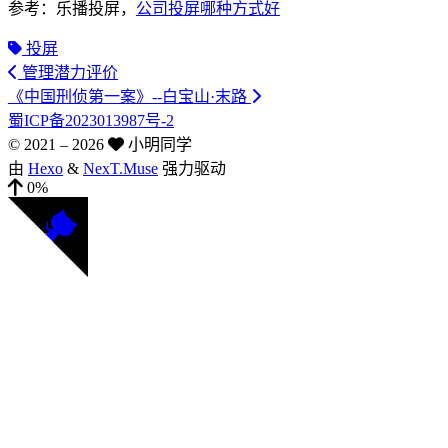
参考：乐播投屏，
公司投屏哪种方式好
投屏
管理潜力评价
《中国刑侦第一案》--白宝山·末路
蜀ICP备2023013987号-2
© 2021 –
2026
小明同学
由
Hexo
&
NexT.Muse
强力驱动
0%