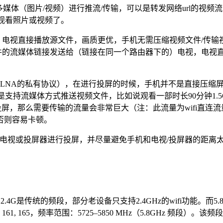
媒体（图片/视频）进行推流/传输，可以是转发网络url的视
上观看照片或视频了。
下，电视直接播放源文件，画质更优，手机无需压缩视频文件/传
文件的流媒体链接发送给（链接在同一个路由器下的）电视，电视
于DLNA的私有协议），在进行投屏的时候，手机并不是直接压
。优点是支持流媒体方式推送视频文件，比如说观看一部时长90分钟1
30帧投屏，那么需要传输的流量会非常巨大（注：此流量为wifi直连流量
差，否则容易卡顿。
的电视或投屏器进行投屏，并尽量避免手机和电视/投屏器的距离
是传统的频段，部分老设备只支持2.4GHz的wifi功能。而5.8G
 157, 161, 165，频率范围：5725–5850 MHz（5.8GHz 