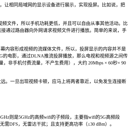
频流，让相同局域网的显示设备进行展示，实现投屏。比如说，把
输视频文件，所以手机功耗更低，并且可以自由从事其他活动。比
直接通过路由器向外网请求视频文件进行播放。简单的来说，手
缩屏幕内容形成视频的流媒体文件，所以，投屏显示的内容并不是
.5G的电影，通过DLNA推流投屏播放，那么电视和视频源之间传
，非手机付费流量，不产生费用），大约 20Mbps × 60秒× 90
太远。一旦出现视频卡顿，应马上将两者靠近，以免发生连接断
Hz则是5GHz的高频wifi的子频段，主要指wifi的5G高频段
频段）。该频段无需DFS，无雷达干扰；且支持更高功率（≤30 dBm）。