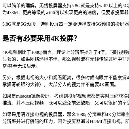
可以简单的理解，无线投屏器支持5.8G就是支持wifi5以上的5G
为433M；更高等级的wifi6可以实现更高的速度，但要求投屏器
5.8G就是5G频段，选则投屏器一定要选择支持5G频段的投屏
是否有必要采用4K投屏？
4K视频相比于1080p而言，理论上分辨率提升了4倍，同时
显著的，如果网络环境不佳，那么视频流在无线传输过程中非
常/甚至无法显示。
另外，根据电视的大小和观看距离，很多时候肉眼并不能察觉4K
掌握写轮眼的大神），大部分人的视力并不需要4K画面。
如果是miracast镜像投屏，考虑到投屏视频流都是实时压缩
推流，并不压缩视频，既可以避免前述缺陷，又可以很好的享受
如果是用语连接电视的投屏器，那么1080p分辨率和4K分
分辨率并进行解码的压力，因为投屏器通过HDMI连接电视，所