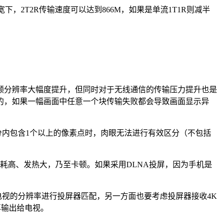
带宽下，2T2R传输速度可以达到866M，如果是单流1T1R则减半
，视频分辨率大幅度提升，但同时对于无线通信的传输压力提升也是
的，如果一幅画面中任意一个块传输失败都会导致画面显示异
角分内包含1个以上的像素点时，肉眼无法进行有效区分（不包括
致能耗高、发热大，乃至卡顿。如果采用DLNA投屏，因为手机是
电视的分辨率进行投屏器匹配，另一方面也要考虑投屏器接收4K
再输出给电视。