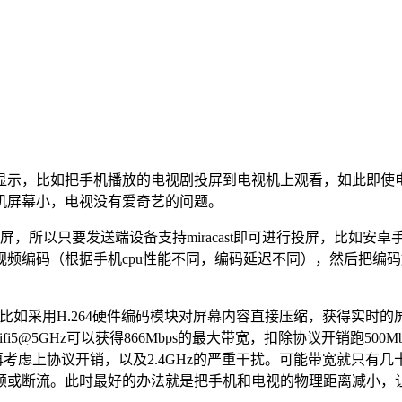
显示，比如把手机播放的电视剧投屏到电视机上观看，如此即使
机屏幕小，电视没有爱奇艺的问题。
投屏，所以只要发送端设备支持miracast即可进行投屏，比如安卓手机、
频编码（根据手机cpu性能不同，编码延迟不同），然后把编码好
如采用H.264硬件编码模块对屏幕内容直接压缩，获得实时的屏幕
fi5@5GHz可以获得866Mbps的最大带宽，扣除协议开销跑500
ps，再考虑上协议开销，以及2.4GHz的严重干扰。可能带宽就只有几十Mbp
顿或断流。此时最好的办法就是把手机和电视的物理距离减小，