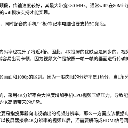
频段，传输速度较好，其最大带宽≤80 MHz。通常wifi5在80M
的wifi模块支持才能实现。
器，同时配套的手机/平板/笔记本电脑也要支持5G频段。
视频的码率也提升了将近4倍。因此，4K投屏的优缺点是同步的
常容易出现卡顿，因为视频文件是按照一帧一帧的画面进行传输
画面和1080p的区别。因为一般肉眼的分辨率是1角分，当1
获得的，采用4K分辨率会大幅度增加手机CPU视频压缩压力，导
4K高清带来的优势。
辨率主要是指投屏器向电视输出的视频分辨率，那么一方面应该根据
以投屏器接收4K分辨率的视频以后，还需要解码成HDMI信号