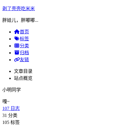
剥了壳壳吃米米
胖娃儿，胖嘟嘟...
首页
标签
分类
归档
友链
文章目录
站点概览
小明同学
嘎~
107
日志
31
分类
105
标签