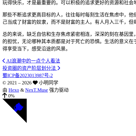
玩得快乐，才是最重要的。可以积极的追求更好的资源和社会
那些不断追求更高目标的人，往往每时每刻生活在焦虑中，他
己当成了财富的奴隶，而不是财富的主人。有人月入三千，但
总的来说，缺乏自信和生存焦虑紧密相连，深深的刻在基因里
的担忧，无论哪种其本质都是对于死亡的恐惧。生活的意义在
得享受当下，感受沿途的风景。
AI浪潮中的一点个人看法
投资圈的资产阶层划分法
蜀ICP备2023013987号-2
© 2021 –
2026
小明同学
由
Hexo
&
NexT.Muse
强力驱动
0%