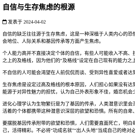
自信与生存焦虑的根源
发表于
2024-04-02
自信的缺乏往往源于生存焦虑，这是一种深植于人类内心的恐
会地位、人际关系和基因传承等方面产生焦虑。
个人能力高并不直接决定个体的自信，有些人可能收入不高、
之上的及格线，因为他们的“及格线”设定在自己现有的能力之
不自信的人可能会渴望在人前侃侃而谈、受到异性喜爱或者达
生存焦虑是设定过高及格线的根本原因，人们担心如果没有达
能源于对异性魅力的担忧，认为自己外表形象不佳，婚恋机会
进化心理学认为生物繁衍是为了基因的传承，人类潜意识里会
活着的个体都携带这种潜意识深层的欲望和恐惧。所有的自卑
要摆脱基因传承附带的欲望和恐惧，人们需要直面死亡，明白
己，活得精彩。不必将“功成名就”“出人头地”当成自己的绝