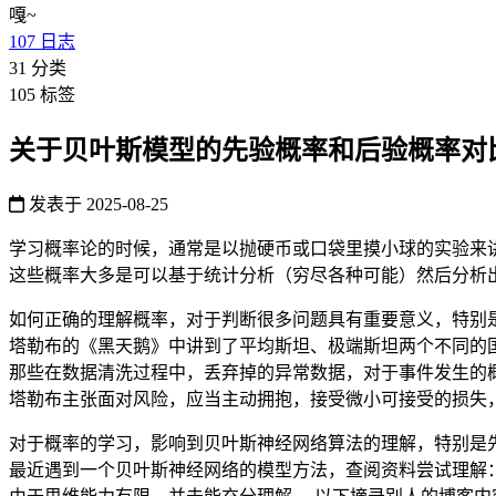
嘎~
107
日志
31
分类
105
标签
关于贝叶斯模型的先验概率和后验概率对
发表于
2025-08-25
学习概率论的时候，通常是以抛硬币或口袋里摸小球的实验来
这些概率大多是可以基于统计分析（穷尽各种可能）然后分析
如何正确的理解概率，对于判断很多问题具有重要意义，特别
塔勒布的《黑天鹅》中讲到了平均斯坦、极端斯坦两个不同的
那些在数据清洗过程中，丢弃掉的异常数据，对于事件发生的
塔勒布主张面对风险，应当主动拥抱，接受微小可接受的损失
对于概率的学习，影响到贝叶斯神经网络算法的理解，特别是
最近遇到一个贝叶斯神经网络的模型方法，查阅资料尝试理解