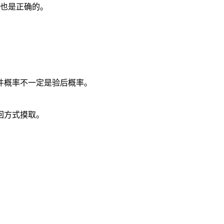
据也是正确的。
件概率不一定是验后概率。
回方式摸取。