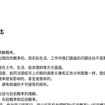
比
讲解概率。
出相应的概率的，但实际生活、工作中我们面临的问题往往不是
是在工作、生活、投资理财等方方面面。
国度，如同法国纸币上印刷的高斯头像和正态分布图像一样，我
概率是有影响的，甚至是致命的。
，避免极端的不可接受的损失。
先验与后验概率的理解。
：先验概率和后验概率。