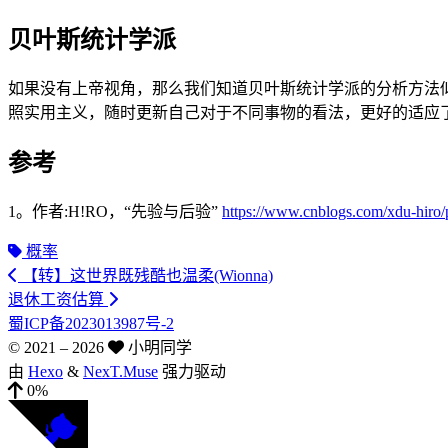
贝叶斯统计学派
如果没有上帝视角，那么我们知道贝叶斯统计学派的分析方法
照实用主义，随时更新自己对于不同事物的看法，更好的适应
参考
1。作者:H!RO，“先验与后验”
https://www.cnblogs.com/xdu-hiro
概率
【转】这世界既残酷也温柔(Wionna)
退休工资估算
蜀ICP备2023013987号-2
© 2021 –
2026
小明同学
由
Hexo
&
NexT.Muse
强力驱动
0%