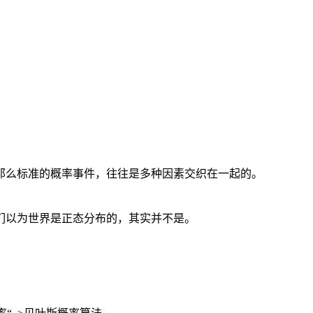
那么标准的概率事件，往往是多种因素交织在一起的。
们以为世界是正态分布的，其实并不是。