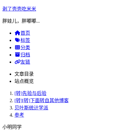
剥了壳壳吃米米
胖娃儿，胖嘟嘟...
首页
标签
分类
归档
友链
文章目录
站点概览
[转]先验与后验
[转][转]下面转自其他博客
贝叶斯统计学派
参考
小明同学