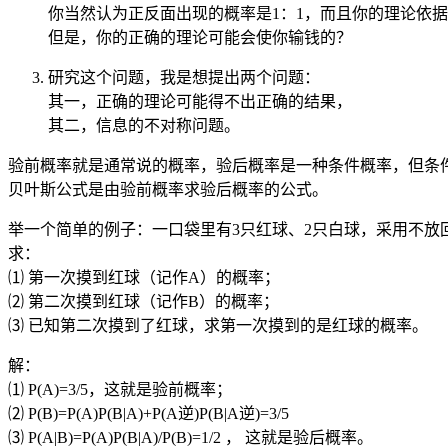
你当然认为正反面出现的概率是1：1，而且你的理论依
但是，你的正确的理论可能会使你输钱的？
研究这个问题，我是想提出两个问题：
其一，正确的理论可能得不出正确的结果，
其二，信息的不对称问题。
验前概率就是通常说的概率，验后概率是一种条件概率，但条
贝叶斯公式是由验前概率求验后概率的公式。
举一个简单的例子：一口袋里有3只红球、2只白球，采用不放
求：
⑴ 第一次摸到红球（记作A）的概率；
⑵ 第二次摸到红球（记作B）的概率；
⑶ 已知第二次摸到了红球，求第一次摸到的是红球的概率。
解：
⑴ P(A)=3/5，这就是验前概率；
⑵ P(B)=P(A)P(B|A)+P(A逆)P(B|A逆)=3/5
⑶ P(A|B)=P(A)P(B|A)/P(B)=1/2 ， 这就是验后概率。