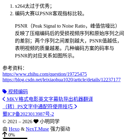
x264太过于优秀；
编码大赛以PSNR客观指标比较。
PSNR（Peak Signal to Noise Ratio，峰值信噪比）
反映了压缩编码后的受损视频序列和原始序列之间
的差别；两个序列之间差别越大，PSNR值越低，
表明视频的质量越差。几种编码方案的码率与
PSNR的对应关系如图所示。
参考资料：
https://www.zhihu.com/question/19725475
https://blog.csdn.net/leixiaohua1020/article/details/12237177
视频编码
MKV格式电影英文字幕轨导出机器翻译
（转）PS文字中通配符使用技巧
蜀ICP备2023013987号-2
© 2021 –
2026
小明同学
由
Hexo
&
NexT.Muse
强力驱动
0%