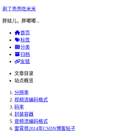
剥了壳壳吃米米
胖娃儿，胖嘟嘟...
首页
标签
分类
归档
友链
文章目录
站点概览
分辨率
视频流编码格式
码率
封装容器
音频流编码格式
雷霄骅2014年CSDN博客帖子