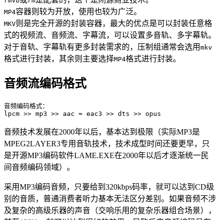
rmvb
rm
容器则较为开放，使用也较为广泛。
MP4
则是完全开源的封装容器，最大的优点是可以封装任意格
MKV
式的视频流、音频流、字幕流，可以设置多音轨、多字幕轨。
对于音轨、字幕轨有更多封装需求的，压制组通常会选用
mkv
格式进行封装，其余则主要选择
格式进行封装。
MP4
音频流编码格式
音频编码格式：

lpcm >> mp3 >> aac ≈ eac3 >> dts >> opus
音频技术发展在2000年以后，基本达到极限（实际MP3是
MPEG2LAYER3专用音轨技术，技术成型时间还要更早，只
是开源MP3编码软件LAME.EXE在2000年以后才逐渐统一民
间音频编码领域）。
采用MP3编码音频，只要给到320kbps码率，就可以达到CD级
别的音质，普通消费者听力基本无法区分差别。如果音频不涉
及复杂的高级乐器的声音（交响乐用的复杂乐器组合场景），