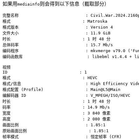
如果用
则会得到以下信息（截取部分）
mediainfo
完整名称                           : Civil.War.2024.2160p.
格式                             : Matroska

格式版本                           : Version 4

文件大小                           : 11.9 GiB

时长                             : 1 时 48 分

总体码率                           : 15.7 Mb/s

编码程序                           : mkvmerge v79.0 ('Fun
编码函数库                          : libebml v1.4.4 + lib
视频

ID                             : 1

格式                             : HEVC

格式/信息                          : High Efficiency Vide
格式配置 (Profile)                 : Main@L5@Main

编解码器 ID                        : V_MPEGH/ISO/HEVC

时长                             : 1 时 48 分

码率                             : 14.9 Mb/s

宽度                             : 3 840 像素

高度                             : 2 080 像素

画面比例                           : 1.85:1

原始画面比例                         : 1.85:1

帧率模式                           : 恒定帧率 (CFR)
