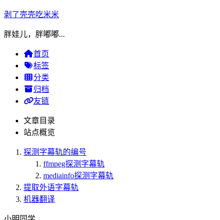
剥了壳壳吃米米
胖娃儿，胖嘟嘟...
首页
标签
分类
归档
友链
文章目录
站点概览
探测字幕轨的编号
ffmpeg探测字幕轨
mediainfo探测字幕轨
提取外语字幕轨
机器翻译
小明同学