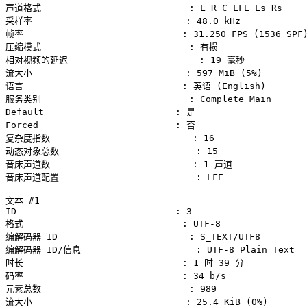
声道格式                           : L R C LFE Ls Rs

采样率                            : 48.0 kHz

帧率                             : 31.250 FPS (1536 SPF)
压缩模式                           : 有损

相对视频的延迟                        : 19 毫秒

流大小                            : 597 MiB (5%)

语言                             : 英语 (English)

服务类别                           : Complete Main

Default                        : 是

Forced                         : 否

复杂度指数                          : 16

动态对象总数                         : 15

音床声道数                          : 1 声道

音床声道配置                         : LFE

文本 #1

ID                             : 3

格式                             : UTF-8

编解码器 ID                        : S_TEXT/UTF8

编解码器 ID/信息                     : UTF-8 Plain Text

时长                             : 1 时 39 分

码率                             : 34 b/s

元素总数                           : 989

流大小                            : 25.4 KiB (0%)
