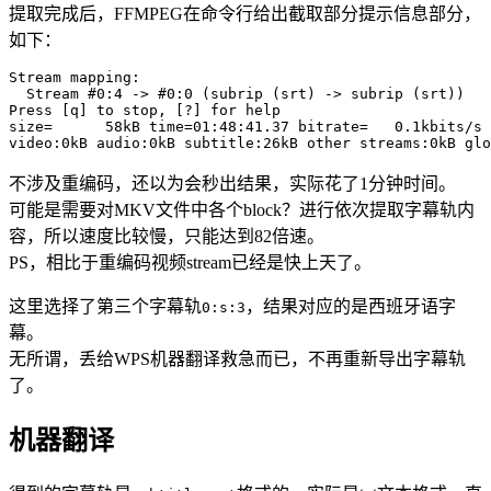
提取完成后，FFMPEG在命令行给出截取部分提示信息部分，
如下：
Stream mapping:

  Stream #0:4 -> #0:0 (subrip (srt) -> subrip (srt))

Press [q] to stop, [?] for help

size=      58kB time=01:48:41.37 bitrate=   0.1kbits/s 
video:0kB audio:0kB subtitle:26kB other streams:0kB glo
不涉及重编码，还以为会秒出结果，实际花了1分钟时间。
可能是需要对MKV文件中各个block？进行依次提取字幕轨内
容，所以速度比较慢，只能达到82倍速。
PS，相比于重编码视频stream已经是快上天了。
这里选择了第三个字幕轨
，结果对应的是西班牙语字
0:s:3
幕。
无所谓，丢给WPS机器翻译救急而已，不再重新导出字幕轨
了。
机器翻译