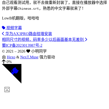
自己观看测试用，就不去做重新封装了，直接在播放器中选择
外部字幕
，熟悉的中文字幕就来了！
Chinese.srt
LowB机翻版，哈哈哈
视频字幕
华为AX3PRO路由挂墙安装
相同尺寸的视频，码率多少以后画面基本无差别
蜀ICP备2023013987号-2
© 2021 –
2026
小明同学
由
Hexo
&
NexT.Muse
强力驱动
0%